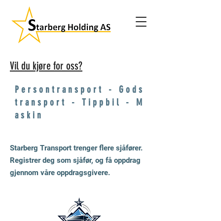
Vil du kjøre for oss?
P e r s o n t r a n s p o r t - G o d s
t r a n s p o r t - T i p p b i l - M
a s k i n
Starberg Transport trenger flere sjåfører.
Registrer deg som sjåfør, og få oppdrag
gjennom våre oppdragsgivere.