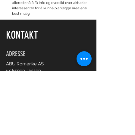
allerede nå å få info og oversikt over aktuelle
interessenter for å kunne planlegge arealene
best mulig.
KONTAKT
ADRESSE
Sist oppdatert:
02.01.2024
ABU Romerike AS
v/ Espen Jansen
Sundgata 8 - 2080 Eidsvoll
KONTAKT
espen.h.jansen@gmail.com
Fornavn:
Etternavn: